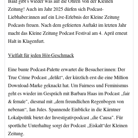
Bald gibt’s wieder was auf die Ohren
von der Kleinen
Zeitung
! Auch im Jahr 2025 dürfen sich Podcast-
Liebhaber:innen auf ein Live-Erlebnis der Kleine Zeitung
Podcasts freuen. Nach dem gefeierten Auftakt im letzten Jahr
macht das Kleine Zeitung Podcast Festival am 4. April erneut
Halt in Klagenfurt.
Vielfalt für jeden Hör-Geschmack
Eine bunte Podcast-Palette erwartet d
ie Besucher:innen
: Der
True Crime Podcast „delikt“, der kürzlich erst die eine Million
Download-Marke geknackt hat. Um Fairness und Feminismus
geht es wieder im Gespräch mit Barbara Haas im Podcast
„fair
& female"
, diesmal mit „dem freundlichen Regenbogen von
nebenan“, Ian Jules. Spannende Einblicke in die Kärntner
Lokalpolitik
bietet der Investigativpodcast „die Causa"
. Für
sportliche Unterhaltug sorgt der
Podcast
„Eiskalt“der Kleinen
Zeitung.